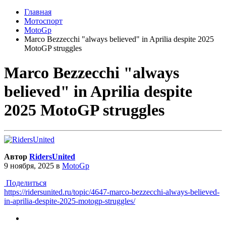
Главная
Мотоспорт
MotoGp
Marco Bezzecchi "always believed" in Aprilia despite 2025
MotoGP struggles
Marco Bezzecchi "always
believed" in Aprilia despite
2025 MotoGP struggles
Автор
RidersUnited
9 ноября, 2025
в
MotoGp
Поделиться
https://ridersunited.ru/topic/4647-marco-bezzecchi-always-believed-
in-aprilia-despite-2025-motogp-struggles/