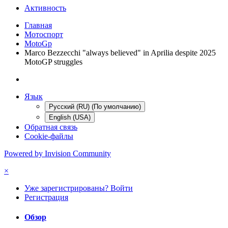
Активность
Главная
Мотоспорт
MotoGp
Marco Bezzecchi "always believed" in Aprilia despite 2025
MotoGP struggles
Язык
Русский (RU) (По умолчанию)
English (USA)
Обратная связь
Cookie-файлы
Powered by Invision Community
×
Уже зарегистрированы? Войти
Регистрация
Обзор