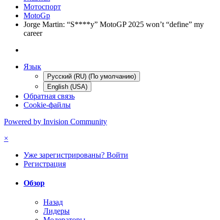
Мотоспорт
MotoGp
Jorge Martin: “S****y” MotoGP 2025 won’t “define” my
career
Язык
Русский (RU) (По умолчанию)
English (USA)
Обратная связь
Cookie-файлы
Powered by Invision Community
×
Уже зарегистрированы? Войти
Регистрация
Обзор
Назад
Лидеры
Модераторы