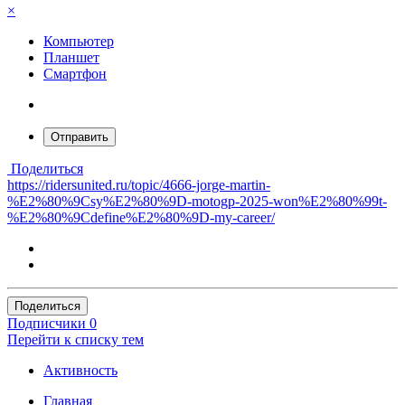
×
Компьютер
Планшет
Смартфон
Отправить
Поделиться
https://ridersunited.ru/topic/4666-jorge-martin-
%E2%80%9Csy%E2%80%9D-motogp-2025-won%E2%80%99t-
%E2%80%9Cdefine%E2%80%9D-my-career/
Поделиться
Подписчики
0
Перейти к списку тем
Активность
Главная