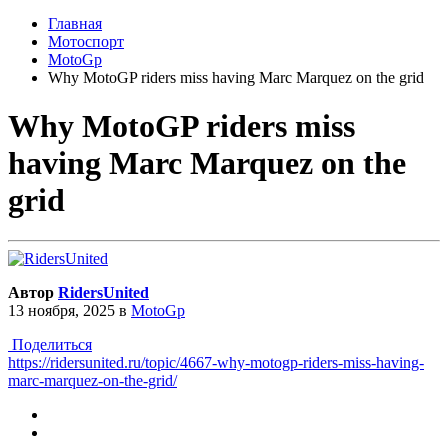
Главная
Мотоспорт
MotoGp
Why MotoGP riders miss having Marc Marquez on the grid
Why MotoGP riders miss
having Marc Marquez on the
grid
Автор
RidersUnited
13 ноября, 2025
в
MotoGp
Поделиться
https://ridersunited.ru/topic/4667-why-motogp-riders-miss-having-
marc-marquez-on-the-grid/