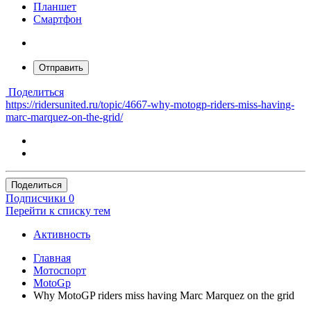
Планшет
Смартфон
Отправить
Поделиться
https://ridersunited.ru/topic/4667-why-motogp-riders-miss-having-
marc-marquez-on-the-grid/
Поделиться
Подписчики
0
Перейти к списку тем
Активность
Главная
Мотоспорт
MotoGp
Why MotoGP riders miss having Marc Marquez on the grid