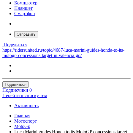
Компьютер
Планшет
Смартфон
Отправить
Поделиться
https://ridersunited.ru/topic/4687-luca-marini-guides-honda-to-its-
motogp-concessions-target-in-valencia-gp/
Поделиться
Подписчики
0
Перейти к списку тем
Активность
Главная
Мотоспорт
MotoGp
Luca Marini guides Honda to its MotoGP concessions target