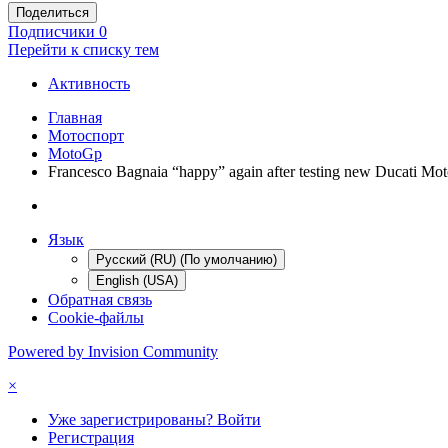
Поделиться
Подписчики
0
Перейти к списку тем
Активность
Главная
Мотоспорт
MotoGp
Francesco Bagnaia “happy” again after testing new Ducati Mot
Язык
Русский (RU) (По умолчанию)
English (USA)
Обратная связь
Cookie-файлы
Powered by Invision Community
×
Уже зарегистрированы? Войти
Регистрация