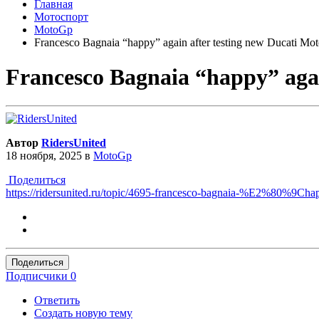
Главная
Мотоспорт
MotoGp
Francesco Bagnaia “happy” again after testing new Ducati Mot
Francesco Bagnaia “happy” agai
Автор
RidersUnited
18 ноября, 2025
в
MotoGp
Поделиться
https://ridersunited.ru/topic/4695-francesco-bagnaia-%E2%80%9Ch
Поделиться
Подписчики
0
Ответить
Создать новую тему