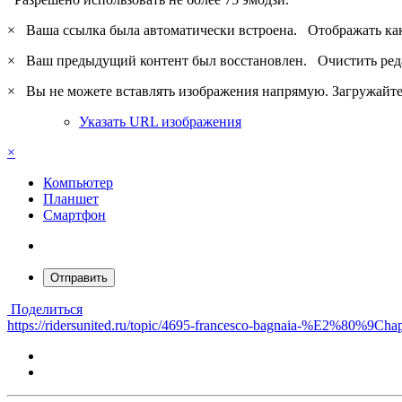
×
Ваша ссылка была автоматически встроена.
Отображать ка
×
Ваш предыдущий контент был восстановлен.
Очистить ред
×
Вы не можете вставлять изображения напрямую. Загружайте 
Указать URL изображения
×
Компьютер
Планшет
Смартфон
Отправить
Поделиться
https://ridersunited.ru/topic/4695-francesco-bagnaia-%E2%80%9Ch