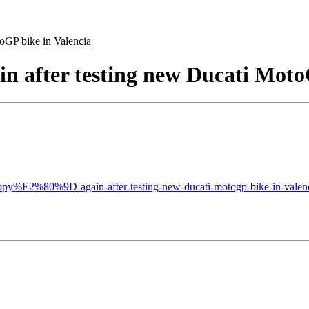
oGP bike in Valencia
n after testing new Ducati Moto
appy%E2%80%9D-again-after-testing-new-ducati-motogp-bike-in-valenc