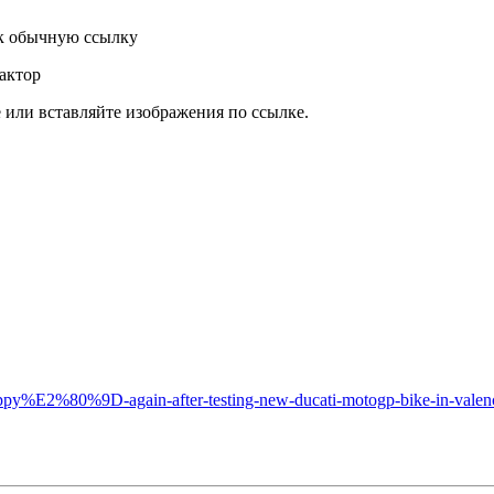
к обычную ссылку
актор
или вставляйте изображения по ссылке.
appy%E2%80%9D-again-after-testing-new-ducati-motogp-bike-in-valenc