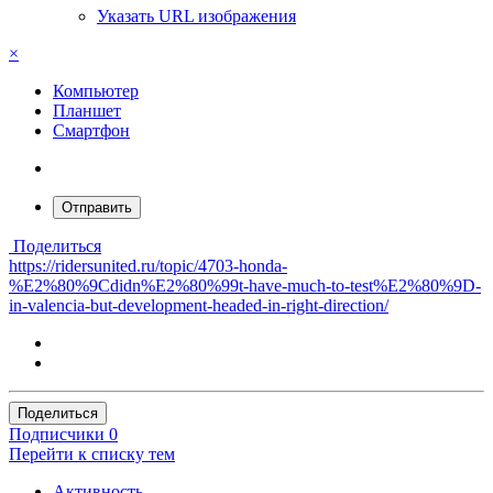
Указать URL изображения
×
Компьютер
Планшет
Смартфон
Отправить
Поделиться
https://ridersunited.ru/topic/4703-honda-
%E2%80%9Cdidn%E2%80%99t-have-much-to-test%E2%80%9D-
in-valencia-but-development-headed-in-right-direction/
Поделиться
Подписчики
0
Перейти к списку тем
Активность