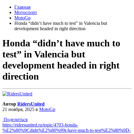
Главная
Мотоспорт
MotoGp
Honda “didn’t have much to test” in Valencia but
development headed in right direction
Honda “didn’t have much to
test” in Valencia but
development headed in right
direction
Автор
RidersUnited
21 ноября, 2025
в
MotoGp
Поделиться
https://ridersunited.ru/topic/4703-honda-
%E2%80%9Cdidn%E2%80%99t-have-much-to-test%E2%80%9D-