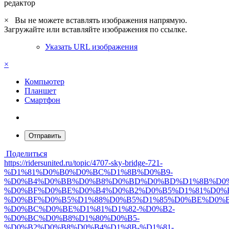
редактор
×
Вы не можете вставлять изображения напрямую.
Загружайте или вставляйте изображения по ссылке.
Указать URL изображения
×
Компьютер
Планшет
Смартфон
Отправить
Поделиться
https://ridersunited.ru/topic/4707-sky-bridge-721-
%D1%81%D0%B0%D0%BC%D1%8B%D0%B9-
%D0%B4%D0%BB%D0%B8%D0%BD%D0%BD%D1%8B%D0%
%D0%BF%D0%BE%D0%B4%D0%B2%D0%B5%D1%81%D0%
%D0%BF%D0%B5%D1%88%D0%B5%D1%85%D0%BE%D0%
%D0%BC%D0%BE%D1%81%D1%82-%D0%B2-
%D0%BC%D0%B8%D1%80%D0%B5-
%D0%B2%D0%B8%D0%B4%D1%8B-%D1%81-