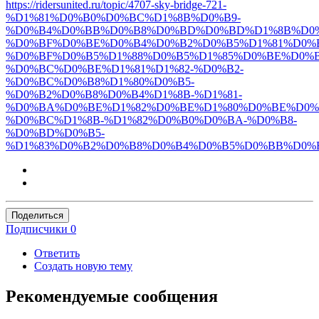
https://ridersunited.ru/topic/4707-sky-bridge-721-
%D1%81%D0%B0%D0%BC%D1%8B%D0%B9-
%D0%B4%D0%BB%D0%B8%D0%BD%D0%BD%D1%8B%D0%
%D0%BF%D0%BE%D0%B4%D0%B2%D0%B5%D1%81%D0%
%D0%BF%D0%B5%D1%88%D0%B5%D1%85%D0%BE%D0%
%D0%BC%D0%BE%D1%81%D1%82-%D0%B2-
%D0%BC%D0%B8%D1%80%D0%B5-
%D0%B2%D0%B8%D0%B4%D1%8B-%D1%81-
%D0%BA%D0%BE%D1%82%D0%BE%D1%80%D0%BE%D0%
%D0%BC%D1%8B-%D1%82%D0%B0%D0%BA-%D0%B8-
%D0%BD%D0%B5-
%D1%83%D0%B2%D0%B8%D0%B4%D0%B5%D0%BB%D0%B
Поделиться
Подписчики
0
Ответить
Создать новую тему
Рекомендуемые сообщения