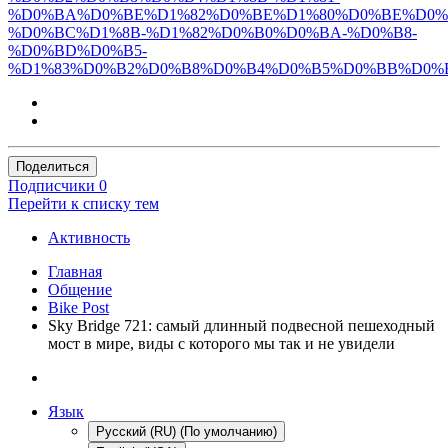
%D0%BA%D0%BE%D1%82%D0%BE%D1%80%D0%BE%D0%
%D0%BC%D1%8B-%D1%82%D0%B0%D0%BA-%D0%B8-
%D0%BD%D0%B5-
%D1%83%D0%B2%D0%B8%D0%B4%D0%B5%D0%BB%D0%B
Поделиться
Подписчики
0
Перейти к списку тем
Активность
Главная
Общение
Bike Post
Sky Bridge 721: самый длинный подвесной пешеходный
мост в мире, виды с которого мы так и не увидели
Язык
Русский (RU) (По умолчанию)