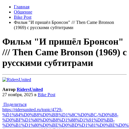
Главная
Общение
Bike Post
Фильм "И пришёл Бронсон" /// Then Came Bronson
(1969) с русскими субтитрами
Фильм "И пришёл Бронсон"
/// Then Came Bronson (1969) с
русскими субтитрами
Автор
RidersUnited
27 ноября, 2025
в
Bike Post
Поделиться
https://ridersunited.ru/topic/4729-
%D1%84%D0%B8%D0%BB%D1%8C%D0%BC-%D0%B8-
%D0%BF%D1%80%D0%B8%D1%88%D1%91%D0%BB-
%D0%B1%D1%80%D0%BE%D0%BD%D1%81%D0%BE%D0%