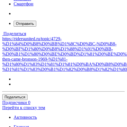
Смартфон
Отправить
Поделиться
https://ridersunited.ru/topic/4729-
%D1%84%D0%B8%D0%BB%D1%8C%D0%BC-%D0%B8-
%D0%BF%D1%80%D0%B8%D1%88%D1%91%D0%BB-
%D0%B1%D1%80%D0%BE%D0%BD%D1%81%D0%BE%D0%
then-came-bronson-1969-%D1%81-
%D1%80%D1%83%D1%81%D1%81%D0%BA%D0%B8%D0%B
%D1%81%D1%83%D0%B1%D1%82%D0%B8%D1%82%D1%8
Поделиться
Подписчики
0
Перейти к списку тем
Активность
Главная