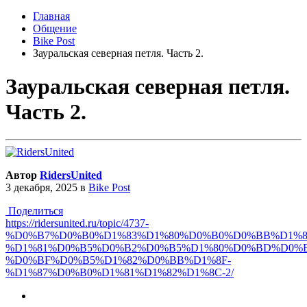
Главная
Общение
Bike Post
Зауральская северная петля. Часть 2.
Зауральская северная петля.
Часть 2.
Автор
RidersUnited
3 декабря, 2025
в
Bike Post
Поделиться
https://ridersunited.ru/topic/4737-
%D0%B7%D0%B0%D1%83%D1%80%D0%B0%D0%BB%D1%8
%D1%81%D0%B5%D0%B2%D0%B5%D1%80%D0%BD%D0%B
%D0%BF%D0%B5%D1%82%D0%BB%D1%8F-
%D1%87%D0%B0%D1%81%D1%82%D1%8C-2/