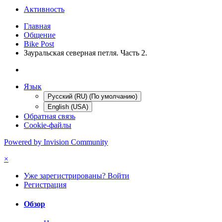
Активность
Главная
Общение
Bike Post
Зауральская северная петля. Часть 2.
Язык
Русский (RU) (По умолчанию)
English (USA)
Обратная связь
Cookie-файлы
Powered by Invision Community
×
Уже зарегистрированы? Войти
Регистрация
Обзор