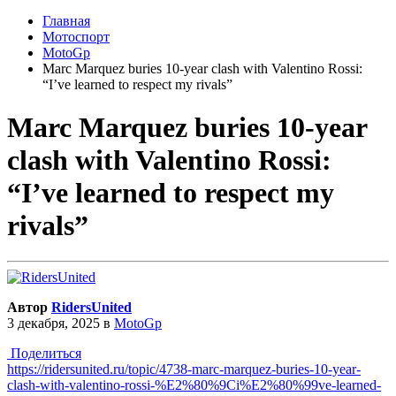
Главная
Мотоспорт
MotoGp
Marc Marquez buries 10-year clash with Valentino Rossi:
“I’ve learned to respect my rivals”
Marc Marquez buries 10-year
clash with Valentino Rossi:
“I’ve learned to respect my
rivals”
Автор
RidersUnited
3 декабря, 2025
в
MotoGp
Поделиться
https://ridersunited.ru/topic/4738-marc-marquez-buries-10-year-
clash-with-valentino-rossi-%E2%80%9Ci%E2%80%99ve-learned-