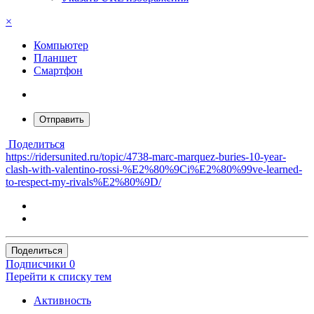
×
Компьютер
Планшет
Смартфон
Отправить
Поделиться
https://ridersunited.ru/topic/4738-marc-marquez-buries-10-year-
clash-with-valentino-rossi-%E2%80%9Ci%E2%80%99ve-learned-
to-respect-my-rivals%E2%80%9D/
Поделиться
Подписчики
0
Перейти к списку тем
Активность