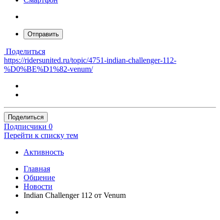
Отправить
Поделиться
https://ridersunited.ru/topic/4751-indian-challenger-112-
%D0%BE%D1%82-venum/
Поделиться
Подписчики
0
Перейти к списку тем
Активность
Главная
Общение
Новости
Indian Challenger 112 от Venum