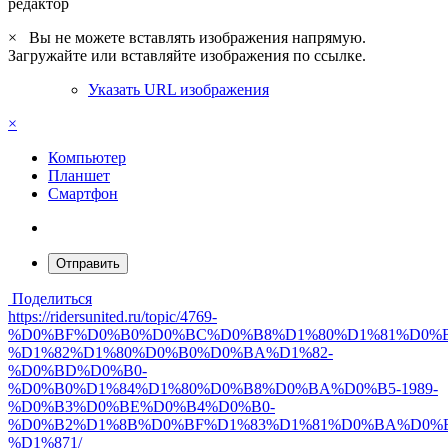
редактор
×
Вы не можете вставлять изображения напрямую.
Загружайте или вставляйте изображения по ссылке.
Указать URL изображения
×
Компьютер
Планшет
Смартфон
Отправить
Поделиться
https://ridersunited.ru/topic/4769-
%D0%BF%D0%B0%D0%BC%D0%B8%D1%80%D1%81%D0%
%D1%82%D1%80%D0%B0%D0%BA%D1%82-
%D0%BD%D0%B0-
%D0%B0%D1%84%D1%80%D0%B8%D0%BA%D0%B5-1989-
%D0%B3%D0%BE%D0%B4%D0%B0-
%D0%B2%D1%8B%D0%BF%D1%83%D1%81%D0%BA%D0%B
%D1%871/