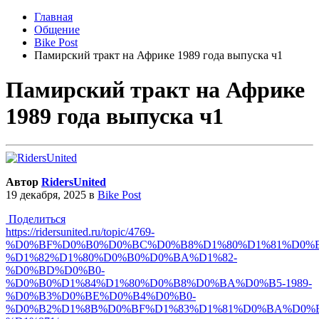
Главная
Общение
Bike Post
Памирский тракт на Африке 1989 года выпуска ч1
Памирский тракт на Африке
1989 года выпуска ч1
Автор
RidersUnited
19 декабря, 2025
в
Bike Post
Поделиться
https://ridersunited.ru/topic/4769-
%D0%BF%D0%B0%D0%BC%D0%B8%D1%80%D1%81%D0%
%D1%82%D1%80%D0%B0%D0%BA%D1%82-
%D0%BD%D0%B0-
%D0%B0%D1%84%D1%80%D0%B8%D0%BA%D0%B5-1989-
%D0%B3%D0%BE%D0%B4%D0%B0-
%D0%B2%D1%8B%D0%BF%D1%83%D1%81%D0%BA%D0%B