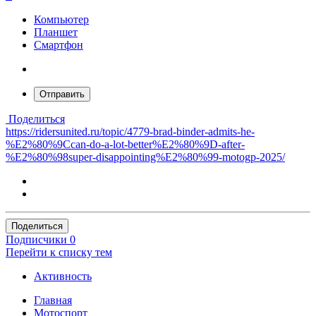
Компьютер
Планшет
Смартфон
Отправить
Поделиться
https://ridersunited.ru/topic/4779-brad-binder-admits-he-
%E2%80%9Ccan-do-a-lot-better%E2%80%9D-after-
%E2%80%98super-disappointing%E2%80%99-motogp-2025/
Поделиться
Подписчики
0
Перейти к списку тем
Активность
Главная
Мотоспорт