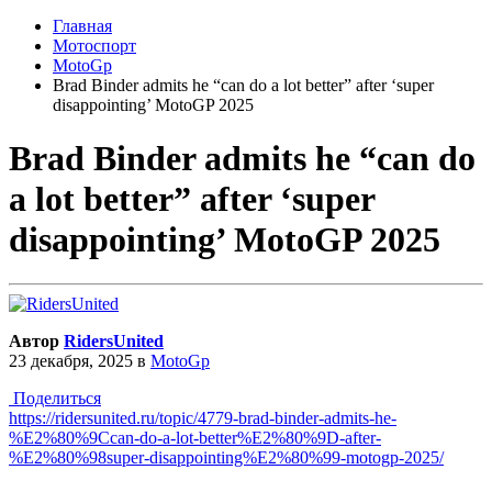
Главная
Мотоспорт
MotoGp
Brad Binder admits he “can do a lot better” after ‘super
disappointing’ MotoGP 2025
Brad Binder admits he “can do
a lot better” after ‘super
disappointing’ MotoGP 2025
Автор
RidersUnited
23 декабря, 2025
в
MotoGp
Поделиться
https://ridersunited.ru/topic/4779-brad-binder-admits-he-
%E2%80%9Ccan-do-a-lot-better%E2%80%9D-after-
%E2%80%98super-disappointing%E2%80%99-motogp-2025/