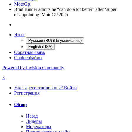
MotoGp
Brad Binder admits he “can do a lot better” after ‘super
disappointing’ MotoGP 2025
Язык
Русский (RU) (По умолчанию)
English (USA)
Обратная связь
Cookie-файлы
Powered by Invision Community
×
Уже зарегистрированы? Войти
Регистрация
Обзор
Назад
Лидеры
Модераторы
Пользователи онлайн