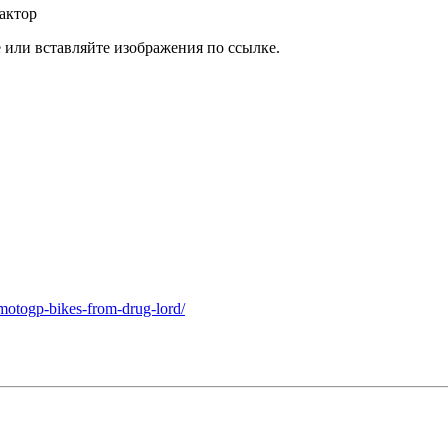
актор
или вставляйте изображения по ссылке.
g-motogp-bikes-from-drug-lord/