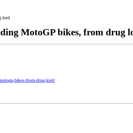
g lord
luding MotoGP bikes, from drug l
g-motogp-bikes-from-drug-lord/