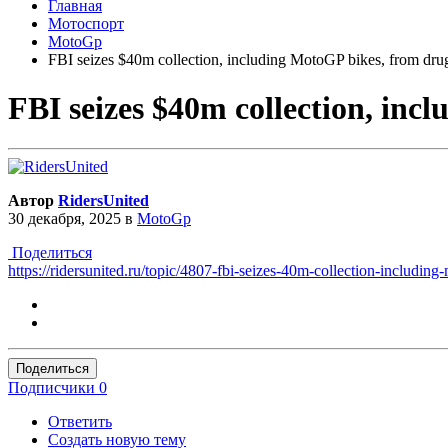
Главная
Мотоспорт
MotoGp
FBI seizes $40m collection, including MotoGP bikes, from dru
FBI seizes $40m collection, inc
Автор
RidersUnited
30 декабря, 2025
в
MotoGp
Поделиться
https://ridersunited.ru/topic/4807-fbi-seizes-40m-collection-includin
Поделиться
Подписчики
0
Ответить
Создать новую тему