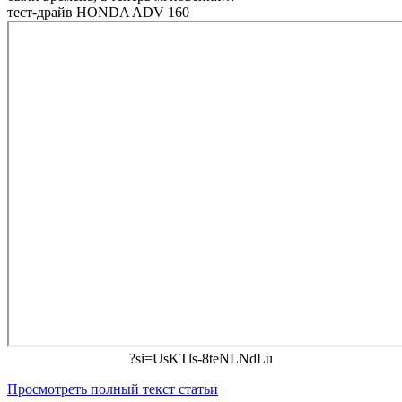
тест-драйв HONDA ADV 160
?si=UsKTls-8teNLNdLu
Просмотреть полный текст статьи