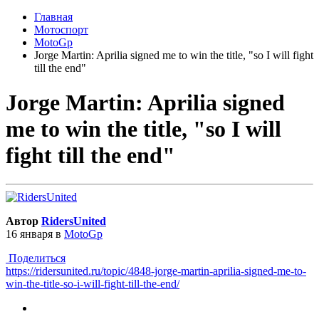
Главная
Мотоспорт
MotoGp
Jorge Martin: Aprilia signed me to win the title, "so I will fight
till the end"
Jorge Martin: Aprilia signed
me to win the title, "so I will
fight till the end"
Автор
RidersUnited
16 января
в
MotoGp
Поделиться
https://ridersunited.ru/topic/4848-jorge-martin-aprilia-signed-me-to-
win-the-title-so-i-will-fight-till-the-end/