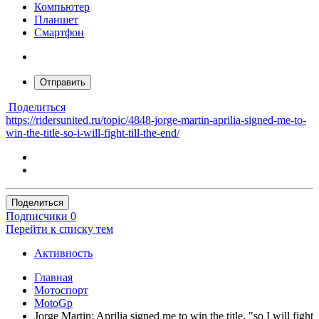
Компьютер
Планшет
Смартфон
Отправить
Поделиться
https://ridersunited.ru/topic/4848-jorge-martin-aprilia-signed-me-to-
win-the-title-so-i-will-fight-till-the-end/
Поделиться
Подписчики
0
Перейти к списку тем
Активность
Главная
Мотоспорт
MotoGp
Jorge Martin: Aprilia signed me to win the title, "so I will fight