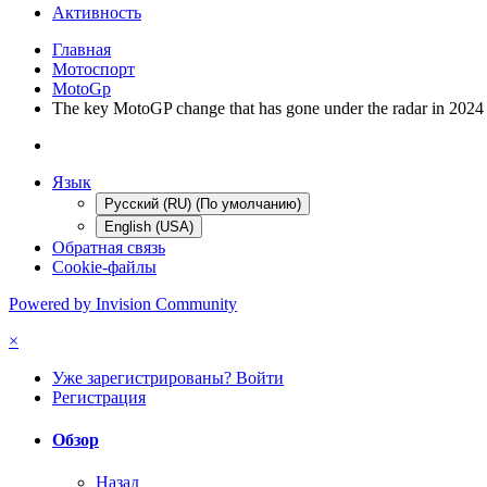
Активность
Главная
Мотоспорт
MotoGp
The key MotoGP change that has gone under the radar in 2024
Язык
Русский (RU) (По умолчанию)
English (USA)
Обратная связь
Cookie-файлы
Powered by Invision Community
×
Уже зарегистрированы? Войти
Регистрация
Обзор
Назад