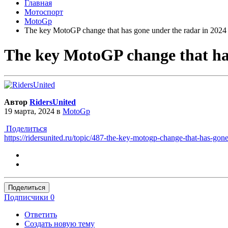
Главная
Мотоспорт
MotoGp
The key MotoGP change that has gone under the radar in 2024
The key MotoGP change that has
Автор
RidersUnited
19 марта, 2024
в
MotoGp
Поделиться
https://ridersunited.ru/topic/487-the-key-motogp-change-that-has-gon
Поделиться
Подписчики
0
Ответить
Создать новую тему