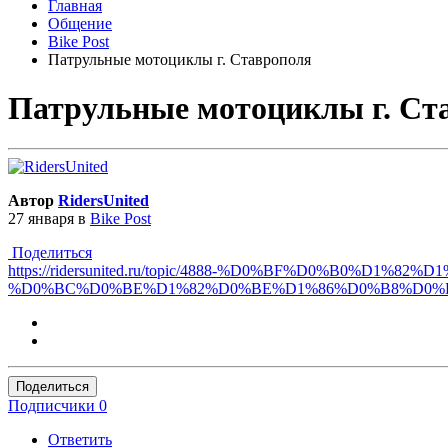
Главная
Общение
Bike Post
Патрульные мотоциклы г. Ставрополя
Патрульные мотоциклы г. Ст
Автор
RidersUnited
27 января
в
Bike Post
Поделиться
https://ridersunited.ru/topic/4888-%D0%BF%D0%B0%
%D0%BC%D0%BE%D1%82%D0%BE%D1%86%D0%B8%D0%B
Поделиться
Подписчики
0
Ответить