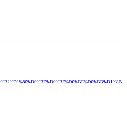
0%B2%D1%80%D0%BE%D0%BF%D0%BE%D0%BB%D1%8F/