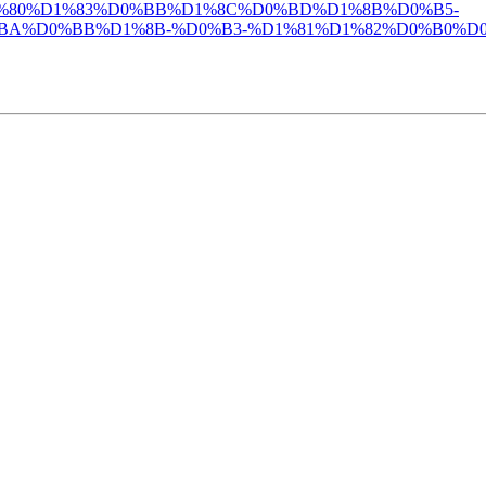
D1%82%D1%80%D1%83%D0%BB%D1%8C%D0%BD%D1%8B%D0%B5-
A%D0%BB%D1%8B-%D0%B3-%D1%81%D1%82%D0%B0%D