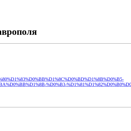
аврополя
D1%82%D1%80%D1%83%D0%BB%D1%8C%D0%BD%D1%8B%D0%B5-
A%D0%BB%D1%8B-%D0%B3-%D1%81%D1%82%D0%B0%D