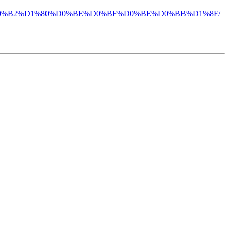
0%B2%D1%80%D0%BE%D0%BF%D0%BE%D0%BB%D1%8F/