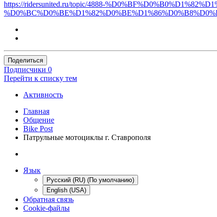
https://ridersunited.ru/topic/4888-%D0%BF%D0%B0%
%D0%BC%D0%BE%D1%82%D0%BE%D1%86%D0%B8%D0%B
Поделиться
Подписчики
0
Перейти к списку тем
Активность
Главная
Общение
Bike Post
Патрульные мотоциклы г. Ставрополя
Язык
Русский (RU) (По умолчанию)
English (USA)
Обратная связь
Cookie-файлы