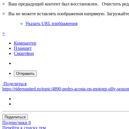
×
Ваш предыдущий контент был восстановлен.
Очистить ред
×
Вы не можете вставлять изображения напрямую. Загружайте 
Указать URL изображения
×
Компьютер
Планшет
Смартфон
Отправить
Поделиться
https://ridersunited.ru/topic/4890-pedro-acosta-on-motogp-si
Поделиться
Подписчики
0
Перейти к списку тем