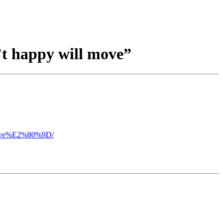
’t happy will move”
-move%E2%80%9D/