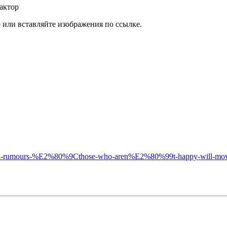
актор
или вставляйте изображения по ссылке.
lly-season-rumours-%E2%80%9Cthose-who-aren%E2%80%99t-happy-will