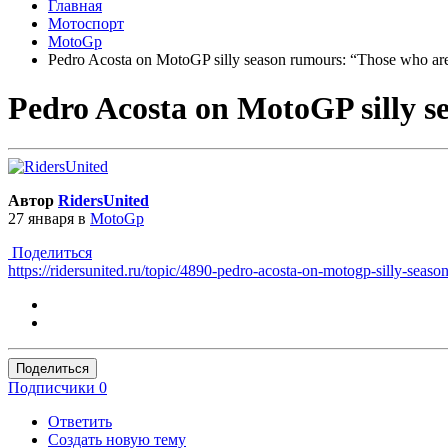
Главная
Мотоспорт
MotoGp
Pedro Acosta on MotoGP silly season rumours: “Those who ar
Pedro Acosta on MotoGP silly s
Автор
RidersUnited
27 января
в
MotoGp
Поделиться
https://ridersunited.ru/topic/4890-pedro-acosta-on-motogp-si
Поделиться
Подписчики
0
Ответить
Создать новую тему