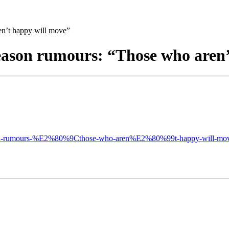
en’t happy will move”
eason rumours: “Those who aren
lly-season-rumours-%E2%80%9Cthose-who-aren%E2%80%99t-happy-will