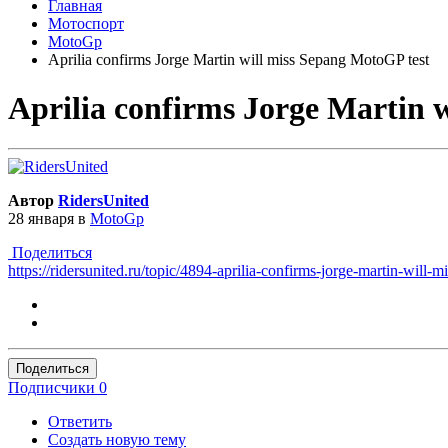
Главная
Мотоспорт
MotoGp
Aprilia confirms Jorge Martin will miss Sepang MotoGP test
Aprilia confirms Jorge Martin 
Автор
RidersUnited
28 января
в
MotoGp
Поделиться
https://ridersunited.ru/topic/4894-aprilia-confirms-jorge-martin-will-
Поделиться
Подписчики
0
Ответить
Создать новую тему