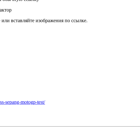
актор
или вставляйте изображения по ссылке.
miss-sepang-motogp-test/