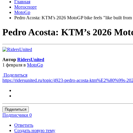
Главная
Мотоспорт
MotoGp
Pedro Acosta: KTM’s 2026 MotoGP bike feels "like built from
Pedro Acosta: KTM’s 2026 MotoG
Автор
RidersUnited
1 февраля
в
MotoGp
Поделиться
https://ridersunited.ru/topic/4923-pedro-acosta-ktm%E2%80%99s-2026
Поделиться
Подписчики
0
Ответить
Создать новую тему