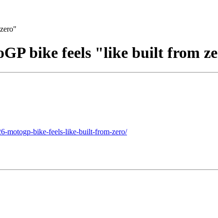
 zero"
P bike feels "like built from z
-motogp-bike-feels-like-built-from-zero/