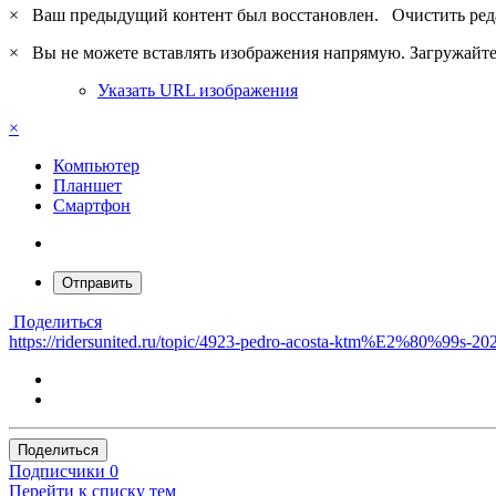
×
Ваш предыдущий контент был восстановлен.
Очистить ред
×
Вы не можете вставлять изображения напрямую. Загружайте 
Указать URL изображения
×
Компьютер
Планшет
Смартфон
Отправить
Поделиться
https://ridersunited.ru/topic/4923-pedro-acosta-ktm%E2%80%99s-2026
Поделиться
Подписчики
0
Перейти к списку тем