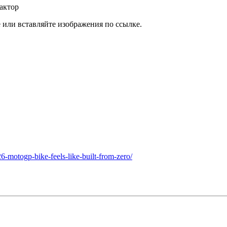
актор
или вставляйте изображения по ссылке.
-motogp-bike-feels-like-built-from-zero/