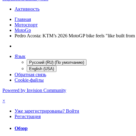
Активность
Главная
Мотоспорт
MotoGp
Pedro Acosta: KTM’s 2026 MotoGP bike feels "like built from
Язык
Русский (RU) (По умолчанию)
English (USA)
Обратная связь
Cookie-файлы
Powered by Invision Community
×
Уже зарегистрированы? Войти
Регистрация
Обзор