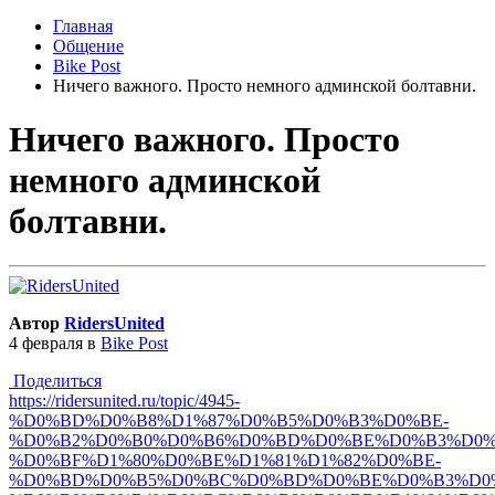
Главная
Общение
Bike Post
Ничего важного. Просто немного админской болтавни.
Ничего важного. Просто
немного админской
болтавни.
Автор
RidersUnited
4 февраля
в
Bike Post
Поделиться
https://ridersunited.ru/topic/4945-
%D0%BD%D0%B8%D1%87%D0%B5%D0%B3%D0%BE-
%D0%B2%D0%B0%D0%B6%D0%BD%D0%BE%D0%B3%D0%
%D0%BF%D1%80%D0%BE%D1%81%D1%82%D0%BE-
%D0%BD%D0%B5%D0%BC%D0%BD%D0%BE%D0%B3%D0