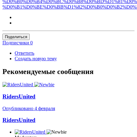
%D0%B0%D0%B4%D0%BC%D0%B8%D0%BD%D1%81%D0%
%D0%B1%D0%BE%D0%BB%D1%82%D0%B0%D0%B2%D0%
Поделиться
Подписчики
0
Ответить
Создать новую тему
Рекомендуемые сообщения
RidersUnited
Опубликовано
4 февраля
RidersUnited