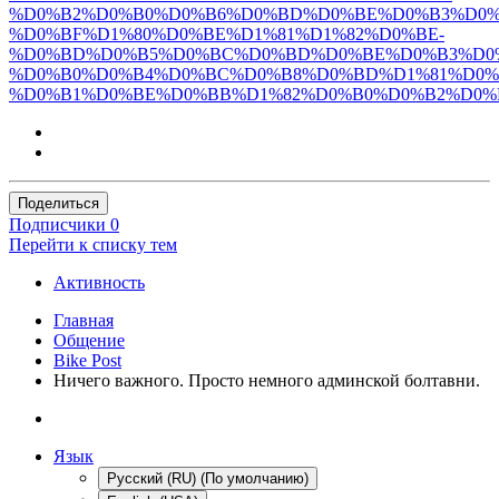
%D0%B2%D0%B0%D0%B6%D0%BD%D0%BE%D0%B3%D0%
%D0%BF%D1%80%D0%BE%D1%81%D1%82%D0%BE-
%D0%BD%D0%B5%D0%BC%D0%BD%D0%BE%D0%B3%D0
%D0%B0%D0%B4%D0%BC%D0%B8%D0%BD%D1%81%D0%
%D0%B1%D0%BE%D0%BB%D1%82%D0%B0%D0%B2%D0%
Поделиться
Подписчики
0
Перейти к списку тем
Активность
Главная
Общение
Bike Post
Ничего важного. Просто немного админской болтавни.
Язык
Русский (RU) (По умолчанию)