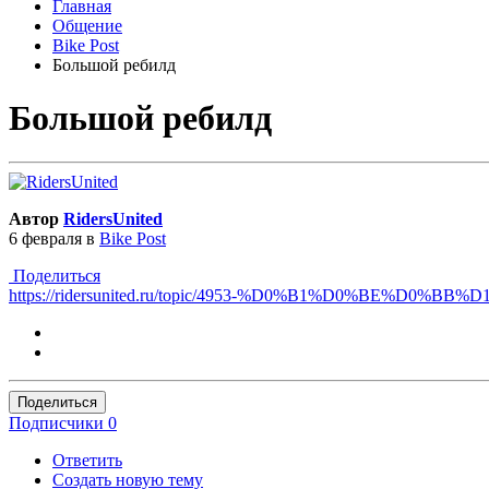
Главная
Общение
Bike Post
Большой ребилд
Большой ребилд
Автор
RidersUnited
6 февраля
в
Bike Post
Поделиться
https://ridersunited.ru/topic/4953-%D0%B1%D0%BE
Поделиться
Подписчики
0
Ответить
Создать новую тему