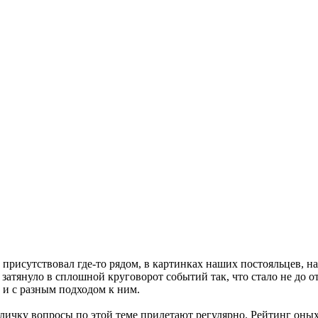
о присутствовал где-то рядом, в картинках наших постояльцев, 
 затянуло в сплошной круговорот событий так, что стало не до от
ь и с разным подходом к ним.
 в личку вопросы по этой теме прилетают регулярно. Рейтинг оны