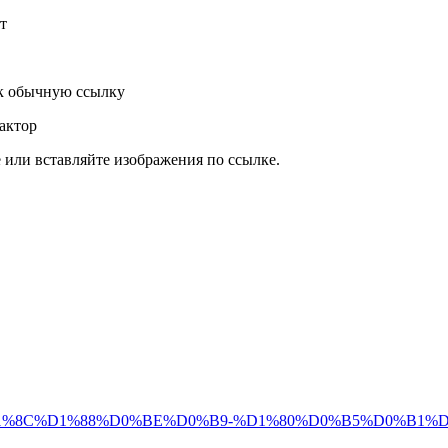
т
к обычную ссылку
актор
или вставляйте изображения по ссылке.
%D0%BB%D1%8C%D1%88%D0%BE%D0%B9-%D1%80%D0%B5%D0%B