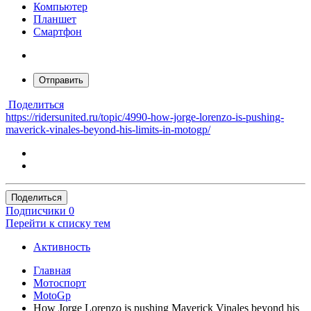
Компьютер
Планшет
Смартфон
Отправить
Поделиться
https://ridersunited.ru/topic/4990-how-jorge-lorenzo-is-pushing-
maverick-vinales-beyond-his-limits-in-motogp/
Поделиться
Подписчики
0
Перейти к списку тем
Активность
Главная
Мотоспорт
MotoGp
How Jorge Lorenzo is pushing Maverick Vinales beyond his