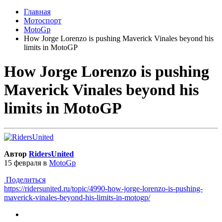
Главная
Мотоспорт
MotoGp
How Jorge Lorenzo is pushing Maverick Vinales beyond his
limits in MotoGP
How Jorge Lorenzo is pushing
Maverick Vinales beyond his
limits in MotoGP
Автор
RidersUnited
15 февраля
в
MotoGp
Поделиться
https://ridersunited.ru/topic/4990-how-jorge-lorenzo-is-pushing-
maverick-vinales-beyond-his-limits-in-motogp/