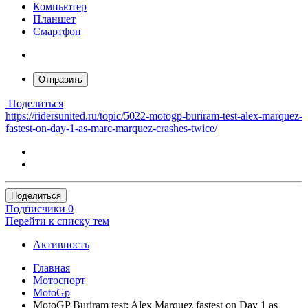
Компьютер
Планшет
Смартфон
Отправить
Поделиться
https://ridersunited.ru/topic/5022-motogp-buriram-test-alex-marquez-
fastest-on-day-1-as-marc-marquez-crashes-twice/
Поделиться
Подписчики
0
Перейти к списку тем
Активность
Главная
Мотоспорт
MotoGp
MotoGP Buriram test: Alex Marquez fastest on Day 1 as