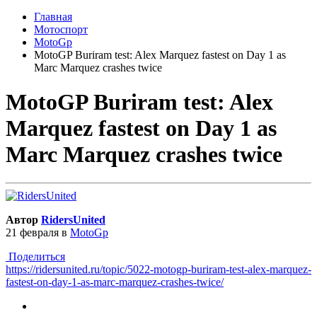
Главная
Мотоспорт
MotoGp
MotoGP Buriram test: Alex Marquez fastest on Day 1 as
Marc Marquez crashes twice
MotoGP Buriram test: Alex
Marquez fastest on Day 1 as
Marc Marquez crashes twice
Автор
RidersUnited
21 февраля
в
MotoGp
Поделиться
https://ridersunited.ru/topic/5022-motogp-buriram-test-alex-marquez-
fastest-on-day-1-as-marc-marquez-crashes-twice/