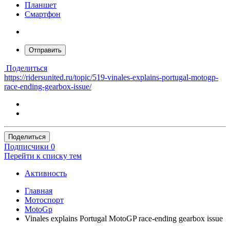
Планшет
Смартфон
Отправить
Поделиться
https://ridersunited.ru/topic/519-vinales-explains-portugal-motogp-
race-ending-gearbox-issue/
Поделиться
Подписчики
0
Перейти к списку тем
Активность
Главная
Мотоспорт
MotoGp
Vinales explains Portugal MotoGP race-ending gearbox issue