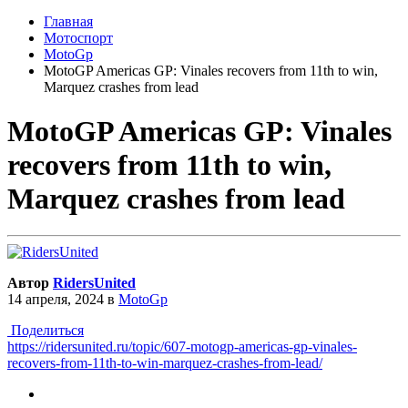
Главная
Мотоспорт
MotoGp
MotoGP Americas GP: Vinales recovers from 11th to win,
Marquez crashes from lead
MotoGP Americas GP: Vinales
recovers from 11th to win,
Marquez crashes from lead
Автор
RidersUnited
14 апреля, 2024
в
MotoGp
Поделиться
https://ridersunited.ru/topic/607-motogp-americas-gp-vinales-
recovers-from-11th-to-win-marquez-crashes-from-lead/