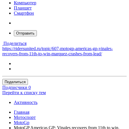
Компьютер
Планшет
Смартфон
Отправить
Поделиться
https://ridersunited.ru/topic/607-motogp-americas-gp-vinales-
recovers-from-11th-to-win-marquez-crashes-from-lead/
Поделиться
Подписчики
0
Перейти к списку тем
Активность
Главная
Мотоспорт
MotoGp
MotoGP Americas GP: Vinales recovers from 11th to win,