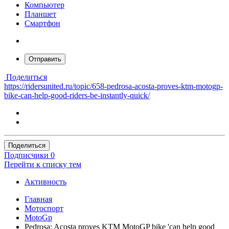
Компьютер
Планшет
Смартфон
Отправить
Поделиться
https://ridersunited.ru/topic/658-pedrosa-acosta-proves-ktm-motogp-
bike-can-help-good-riders-be-instantly-quick/
Поделиться
Подписчики
0
Перейти к списку тем
Активность
Главная
Мотоспорт
MotoGp
Pedrosa: Acosta proves KTM MotoGP bike 'can help good