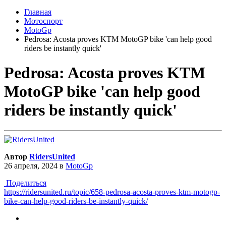
Главная
Мотоспорт
MotoGp
Pedrosa: Acosta proves KTM MotoGP bike 'can help good
riders be instantly quick'
Pedrosa: Acosta proves KTM
MotoGP bike 'can help good
riders be instantly quick'
Автор
RidersUnited
26 апреля, 2024
в
MotoGp
Поделиться
https://ridersunited.ru/topic/658-pedrosa-acosta-proves-ktm-motogp-
bike-can-help-good-riders-be-instantly-quick/