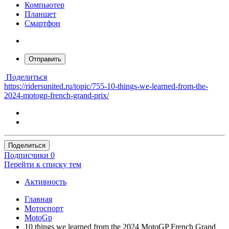
Компьютер
Планшет
Смартфон
Отправить
Поделиться
https://ridersunited.ru/topic/755-10-things-we-learned-from-the-
2024-motogp-french-grand-prix/
Поделиться
Подписчики
0
Перейти к списку тем
Активность
Главная
Мотоспорт
MotoGp
10 things we learned from the 2024 MotoGP French Grand