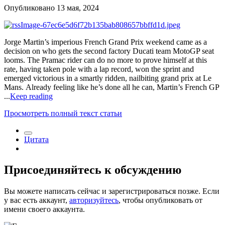
Опубликовано
13 мая, 2024
Jorge Martin’s imperious French Grand Prix weekend came as a
decision on who gets the second factory Ducati team MotoGP seat
looms. The Pramac rider can do no more to prove himself at this
rate, having taken pole with a lap record, won the sprint and
emerged victorious in a smartly ridden, nailbiting grand prix at Le
Mans. Already feeling like he’s done all he can, Martin’s French GP
...
Keep reading
Просмотреть полный текст статьи
Цитата
Присоединяйтесь к обсуждению
Вы можете написать сейчас и зарегистрироваться позже. Если
у вас есть аккаунт,
авторизуйтесь
, чтобы опубликовать от
имени своего аккаунта.