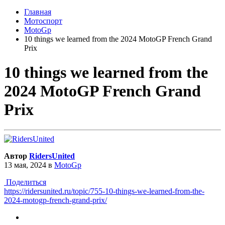
Главная
Мотоспорт
MotoGp
10 things we learned from the 2024 MotoGP French Grand
Prix
10 things we learned from the
2024 MotoGP French Grand
Prix
Автор
RidersUnited
13 мая, 2024
в
MotoGp
Поделиться
https://ridersunited.ru/topic/755-10-things-we-learned-from-the-
2024-motogp-french-grand-prix/