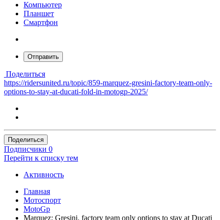
Компьютер
Планшет
Смартфон
Отправить
Поделиться
https://ridersunited.ru/topic/859-marquez-gresini-factory-team-only-
options-to-stay-at-ducati-fold-in-motogp-2025/
Поделиться
Подписчики
0
Перейти к списку тем
Активность
Главная
Мотоспорт
MotoGp
Marquez: Gresini, factory team only options to stay at Ducati