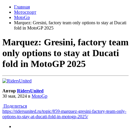
Главная
Мотоспорт
MotoGp
Marquez: Gresini, factory team only options to stay at Ducati
fold in MotoGP 2025
Marquez: Gresini, factory team
only options to stay at Ducati
fold in MotoGP 2025
Автор
RidersUnited
30 мая, 2024
в
MotoGp
Поделиться
https://ridersunited.ru/topic/859-marquez-gresini-factory-team-only-
options-to-stay-at-ducati-fold-in-motogp-2025/